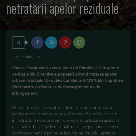
netratării apelor reziduale
9 februarie 2022
Comisia Europeană a cerut miercuri României să respecte
cerinţele din Directiva europeană privind tratarea apelor
urbane reziduale (Directiva Consiliului 91/271/CEE), împotriva
țării noastre putându-se declanșa procedura de
infringement.
Un comunicat de presă al executivului comunitar, arată că,
potrivit acestei directive, oraşelor li se cere să pună în aplicare
infrastructura necesară pentru colectarea şi tratarea apelor lor
reziduale urbane. Apele reziduale netratate pot pune în pericol
sănătatea umană şi pot polua lacurile, râurile, solul, apele de