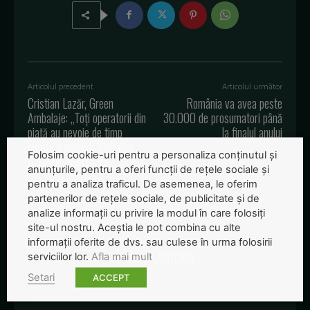
Articolul precedent
Articolul următor
Cristian Lazăr, Green
România va avea peste
Ambalaje: „Toți operatorii din
30.000 de prosumatori până
piață au nevoie de timp
la finalul anului
pentru a pregăti Sistemul
Folosim cookie-uri pentru a personaliza conținutul și
Garanție-Returnare”
anunțurile, pentru a oferi funcții de rețele sociale și
pentru a analiza traficul. De asemenea, le oferim
partenerilor de rețele sociale, de publicitate și de
analize informații cu privire la modul în care folosiți
site-ul nostru. Aceștia le pot combina cu alte
informații oferite de dvs. sau culese în urma folosirii
Ioana Oancea
serviciilor lor.
Afla mai mult
Setari
ACCEPT