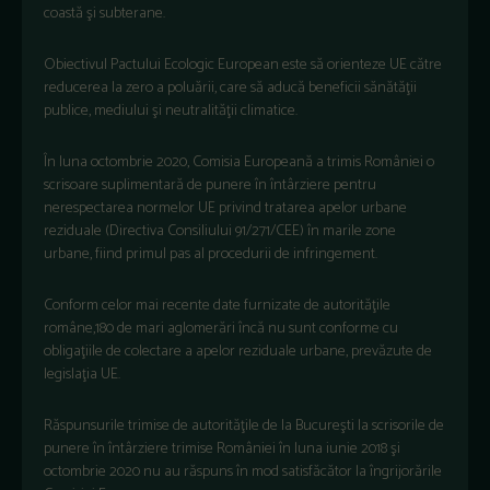
coastă şi subterane.
Obiectivul Pactului Ecologic European este să orienteze UE către
reducerea la zero a poluării, care să aducă beneficii sănătăţii
publice, mediului şi neutralităţii climatice.
În luna octombrie 2020, Comisia Europeană a trimis României o
scrisoare suplimentară de punere în întârziere pentru
nerespectarea normelor UE privind tratarea apelor urbane
reziduale (Directiva Consiliului 91/271/CEE) în marile zone
urbane, fiind primul pas al procedurii de infringement.
Conform celor mai recente date furnizate de autorităţile
române,180 de mari aglomerări încă nu sunt conforme cu
obligaţiile de colectare a apelor reziduale urbane, prevăzute de
legislaţia UE.
Răspunsurile trimise de autorităţile de la Bucureşti la scrisorile de
punere în întârziere trimise României în luna iunie 2018 şi
octombrie 2020 nu au răspuns în mod satisfăcător la îngrijorările