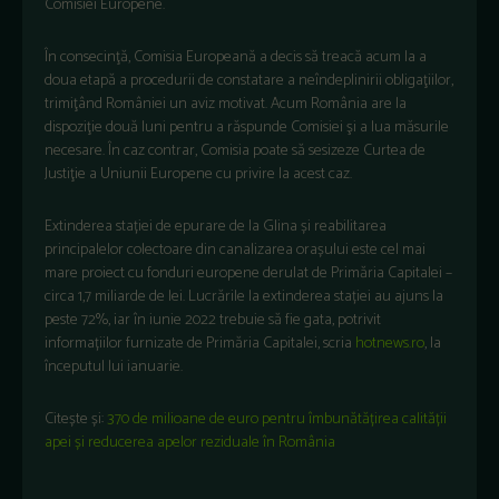
Comisiei Europene.
În consecinţă, Comisia Europeană a decis să treacă acum la a
doua etapă a procedurii de constatare a neîndeplinirii obligaţiilor,
trimiţând României un aviz motivat. Acum România are la
dispoziţie două luni pentru a răspunde Comisiei şi a lua măsurile
necesare. În caz contrar, Comisia poate să sesizeze Curtea de
Justiţie a Uniunii Europene cu privire la acest caz.
Extinderea stației de epurare de la Glina și reabilitarea
principalelor colectoare din canalizarea orașului este cel mai
mare proiect cu fonduri europene derulat de Primăria Capitalei –
circa 1,7 miliarde de lei. Lucrările la extinderea stației au ajuns la
peste 72%, iar în iunie 2022 trebuie să fie gata, potrivit
informațiilor furnizate de Primăria Capitalei, scria
hotnews.ro
, la
începutul lui ianuarie.
Citește și:
370 de milioane de euro pentru îmbunătățirea calității
apei și reducerea apelor reziduale în România