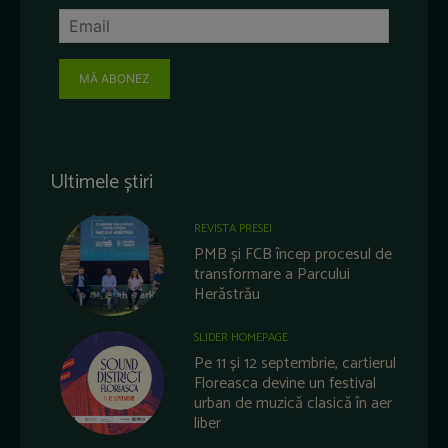
MĂ ABONEZ
Ultimele știri
REVISTA PRESEI
PMB și FCB încep procesul de
transformare a Parcului
Herăstrău
SLIDER HOMEPAGE
Pe 11 și 12 septembrie, cartierul
Floreasca devine un festival
urban de muzică clasică în aer
liber