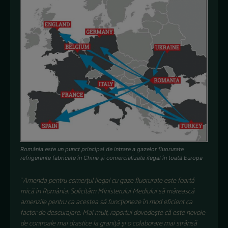
România este un punct principal de intrare a gazelor fluorurate
refrigerante fabricate în China și comercializate ilegal în toată Europa
“
Amenda pentru comerțul ilegal cu gaze fluorurate este foartă
mică în România. Solicităm Ministerului Mediului să mărească
amenzile pentru ca acestea să funcționeze în mod eficient ca
factor de descurajare. Mai mult, raportul dovedește că este nevoie
de controale mai drastice la graniță și o colaborare mai strânsă