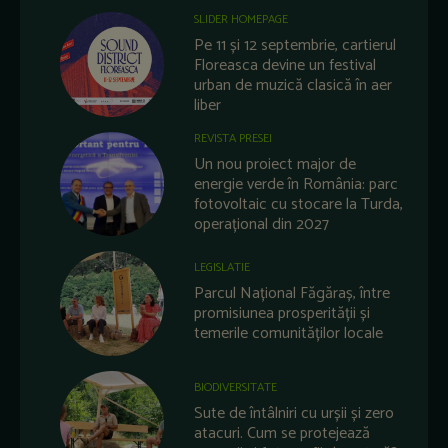
SLIDER HOMEPAGE
Pe 11 și 12 septembrie, cartierul
Floreasca devine un festival
urban de muzică clasică în aer
liber
REVISTA PRESEI
Un nou proiect major de
energie verde în România: parc
fotovoltaic cu stocare la Turda,
operațional din 2027
LEGISLATIE
Parcul Național Făgăraș, între
promisiunea prosperității și
temerile comunităților locale
BIODIVERSITATE
Sute de întâlniri cu urșii și zero
atacuri. Cum se protejează