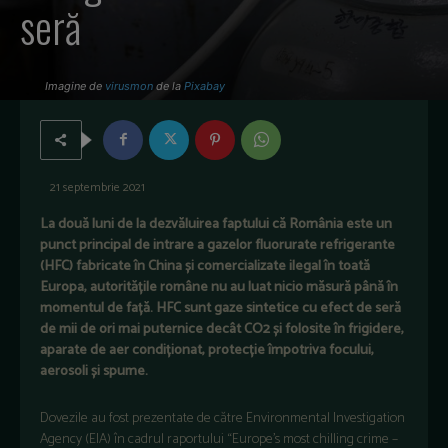
seră
Imagine de
virusmon
de la
Pixabay
21 septembrie 2021
La două luni de la dezvăluirea faptului că România este un
punct principal de intrare a gazelor fluorurate refrigerante
(HFC) fabricate în China și comercializate ilegal în toată
Europa, autoritățile române nu au luat nicio măsură până în
momentul de față. HFC sunt gaze sintetice cu efect de seră
de mii de ori mai puternice decât CO2 și folosite în frigidere,
aparate de aer condiționat, protecție împotriva focului,
aerosoli și spume.
Dovezile au fost prezentate de către Environmental Investigation
Agency (EIA) în cadrul raportului “Europe’s most chilling crime –