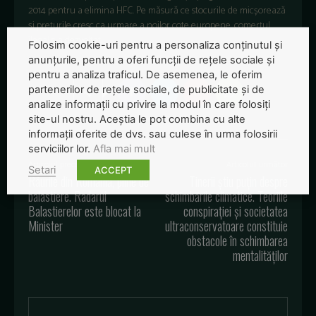
2014 pentru a elimina HFC. Pe măsură ce stocurile de micșorează
și prețurile cresc ca urmare a noilor cote europene, comerțul
ilegal s-a dezvoltat.
Folosim cookie-uri pentru a personaliza conținutul și
anunțurile, pentru a oferi funcții de rețele sociale și
pentru a analiza traficul. De asemenea, le oferim
partenerilor de rețele sociale, de publicitate și de
analize informații cu privire la modul în care folosiți
site-ul nostru. Aceștia le pot combina cu alte
informații oferite de dvs. sau culese în urma folosirii
serviciilor lor.
Afla mai mult
Articolul precedent
Articolul următor
Setari
ACCEPT
Râurile din România, pline de
Tinerii știu puțin despre
balastiere. Radarul
schimbările climatice. Teoriile
Balastierelor este blocat la
conspirației și societatea
Minister
ultraconservatoare constituie
obstacole în schimbarea
mentalităților