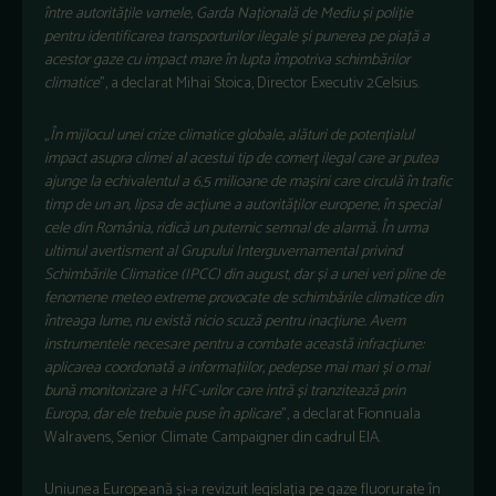
între autoritățile vamele, Garda Națională de Mediu și poliție
pentru identificarea transporturilor ilegale și punerea pe piață a
acestor gaze cu impact mare în lupta împotriva schimbărilor
climatice
”, a declarat Mihai Stoica, Director Executiv 2Celsius.
„
În mijlocul unei crize climatice globale, alături de
potențialul
impact asupra climei al acestui tip de comerț ilegal care ar putea
ajunge la echivalentul a 6,5 milioane de mașini care circulă în trafic
timp de un an, lipsa de acțiune a autorităților europene, în special
cele din România, ridică un puternic semnal de alarmă.
În urma
ultimul avertisment al Grupului Interguvernamental privind
Schimbările Climatice (IPCC) din august, dar și a unei veri pline de
fenomene meteo extreme provocate de schimbările climatice din
întreaga lume, nu există nicio scuză pentru inacțiune. Avem
instrumentele necesare pentru a combate această infracțiune:
aplicarea coordonată a informațiilor, pedepse mai mari și o mai
bună monitorizare a HFC-urilor care intră și tranzitează prin
Europa, dar ele trebuie puse în aplicare
”, a declarat Fionnuala
Walravens, Senior Climate Campaigner din cadrul EIA.
Uniunea Europeană și-a revizuit legislația pe gaze fluorurate în