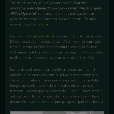
The illegal trade in HFC refrigerant gases” /
“Cea mai
înfiorătoare infracțiune din Europa – Comerțul ilegal cu gaze
HFC refrigerante”,
care prezintă contrabanda gazelor care
ajung în România prin Turcia sau Ucraina. Raportul în limba
română poate fi accesat
aici
.
Deși
volumul comerțului ilegal
nu poate fi calculat cu exactitate,
EIA estimează că ar fi undeva la 20-30% din volumul comerțului
legal. Cu o cotă permisă de echivalentul a 100,3 milioane tone
CO2, reiese faptul că volumul comerțului ilegal cu HFC care intră
în UE ar fi la echivalentul a 30 de milioane de tone de CO2.
Înainte de publicarea raportului, EIA și 2Celsius au informat
autoritățile naționale relevante cu privire la descoperirile sale,
oferind și numele companiilor implicate și ale contrabandiștilor
înregistrați, rutele frecventate și metodele utilizate pentru
transportul acestor gaze periculoase în Europa. Cu toate acestea,
autoritățile din România nu au dat niciun indiciu că sunt luate
măsuri, chiar dacă subiectul a ajuns pe agenda publică națională.