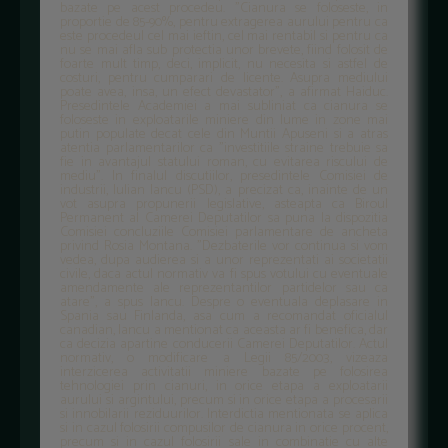
bazate pe acest procedeu. "Cianura se foloseste, in
proportie de 85-90%, pentru extragerea aurului pentru ca
este procedeul cel mai ieftin, cel mai rentabil si pentru ca
nu se mai afla sub protectia unor brevete, fiind folosit de
foarte mult timp, deci, implicit, nu necesita si astfel de
costuri, pentru cumparari de licente. Asupra mediului
poate avea, insa, un efect devastator", a afirmat Haiduc.
Presedintele Academiei a mai subliniat ca cianura se
foloseste in exploatarile miniere din lume in zone mai
putin populate decat cele din Muntii Apuseni si a atras
atentia parlamentarilor ca "investitiile straine trebuie sa
fie in avantajul statului roman, cu evitarea riscului de
mediu". In finalul discutiilor, presedintele Comisiei de
industrii, Iulian Iancu (PSD), a precizat ca, inainte de un
vot asupra propunerii legislative, asteapta ca Biroul
Permanent al Camerei Deputatilor sa puna la dispozitia
Comisiei concluziile Comisiei parlamentare de ancheta
privind Rosia Montana. "Dezbaterile vor continua si vom
vedea, dupa audierea si a unor reprezentati ai societatii
civile, daca actul normativ va fi spus votului cu eventuale
amendamente ale reprezentantilor partidelor sau ca
atare", a spus Iancu. Despre o eventuala deplasare in
Spania sau Finlanda, asa cum a recomandat oficialul
canadian, Iancu a mentionat ca aceasta ar fi benefica, dar
ca decizia apartine conducerii Camerei Deputatilor. Actul
normativ, o modificare a Legii 85/2003, vizeaza
interzicerea activitatii miniere bazate pe folosirea
tehnologiei prin cianuri, in orice etapa a exploatarii
aurului si argintului, precum si in orice etapa a procesarii
si innobilarii reziduurilor. Interdictia mentionata se aplica
si in cazul folosirii compusilor de cianura in orice procent,
precum si in cazul folosirii sale in combinatie cu alte