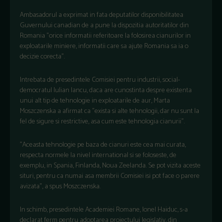
Ambasadorul a exprimat in fata deputatilor disponibilitatea
Guvernului canadian de a pune la dispozitia autoritatilor din
Romania "orice informatii referitoare la folosirea cianurilor in
exploatarile miniere, informatii care sa ajute Romania sa ia o
decizie corecta".
Intrebata de presedintele Comisiei pentru industrii, social-
democratul Iulian Iancu, daca are cunostinta despre existenta
unui alt tip de tehnologie in exploatarile de aur, Marta
Moszczenska a afirmat ca "exista si alte tehnologii, dar nu sunt la
fel de sigure si restrictive, asa cum este tehnologia cianurii".
"Aceasta tehnologie pe baza de cianuri este cea mai curata,
respecta normele la nivel international si se foloseste, de
exemplu, in Spania, Finlanda, Noua Zeelanda. Se pot vizita aceste
situri, pentru ca numai asa membrii Comisiei isi pot face o parere
avizata", a spus Moszczenska.
In schimb, presedintele Academiei Romane, Ionel Haiduc, s-a
declarat ferm pentru adoptarea proiectului legislativ, din