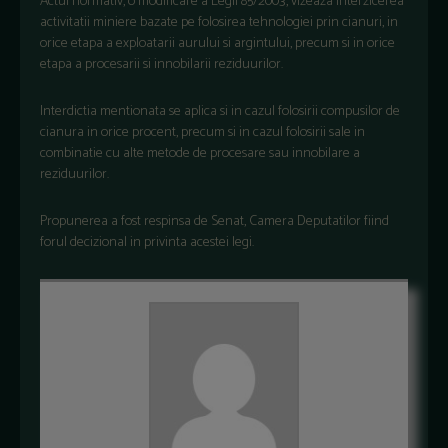
Actul normativ, o modificare a Legii 85/2003, vizeaza interzicerea
activitatii miniere bazate pe folosirea tehnologiei prin cianuri, in
orice etapa a exploatarii aurului si argintului, precum si in orice
etapa a procesarii si innobilarii reziduurilor.
Interdictia mentionata se aplica si in cazul folosirii compusilor de
cianura in orice procent, precum si in cazul folosirii sale in
combinatie cu alte metode de procesare sau innobilare a
reziduurilor.
Propunerea a fost respinsa de Senat, Camera Deputatilor fiind
forul decizional in privinta acestei legi.