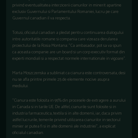
privind eventualitatea interzicerii cianurilor in minerit apartine
exclusiv Guvernului si Parlamentului Romaniei, lucru pe care
Guvernul canadian il va respecta.
Totusi, oficialul canadian a pledat pentru continuarea dialogului
intre autoritatile romane si compania care vizeaza derularea
proiectului de la Rosia Montana: "Ca ambasador, pot sa va spun
ca aceasta companie are un board si un corp executiv format din
experti mondiali si a respectat normele internationale in vigoare".
Marta Moszczenska a subliniat ca cianura este controversata, desi
nu se afla printre primele 25 de elemente nocive asupra
mediului.
"Cianura este folosita in 95% din procesele de extragere a aurului
in Canada si in tarile UE. De altfel, cianurile sunt folosite si in
industria farmaceutica, textila si in alte domenii, iar, daca privim
astfel lucrurile, temerile privind utilizarea cianurilor in sectorul
minier ar putea fi si in alte domenii ale industriei", a explicat
oficialul canadian.