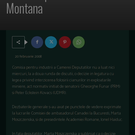
Montana
20 februarie 2008
Comisia pentru industrii a Camerei Deputatilor nu a luat nici
miercuri, la a doua runda de discutii, o decizie in legatura cu
legea privind interzicerea folosirii cianurilor in exploatarile
miniere, act normativ initiat de senatorii Gheorghe Funar (PRM)
si Peter Eckstein Kovacs (UDMR).
Dezbaterile generale s-au axat pe punctele de vedere exprimate
la lucrarile Comisiei de ambasadorul Canadei la Bucuresti, Marta
Moszczenska, si de presedintele Academiei Romane, Ionel Haiduc.
In fata deputatilor, Marta Moszczenska a subliniat ca o decizie