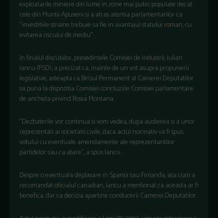
exploatarile miniere din lume in zone mai putin populate decat
cele din Muntii Apuseni si a atras atentia parlamentarilor ca
"investitiile straine trebuie sa fie in avantajul statului roman, cu
evitarea riscului de mediu".
In finalul discutiilor, presedintele Comisiei de industrii, Iulian
Iancu (PSD), a precizat ca, inainte de un vot asupra propunerii
legislative, asteapta ca Biroul Permanent al Camerei Deputatilor
sa puna la dispozitia Comisiei concluziile Comisiei parlamentare
de ancheta privind Rosia Montana.
"Dezbaterile vor continua si vom vedea, dupa audierea si a unor
reprezentati ai societatii civile, daca actul normativ va fi spus
votului cu eventuale amendamente ale reprezentantilor
partidelor sau ca atare", a spus Iancu.
Despre o eventuala deplasare in Spania sau Finlanda, asa cum a
recomandat oficialul canadian, Iancu a mentionat ca aceasta ar fi
benefica, dar ca decizia apartine conducerii Camerei Deputatilor.