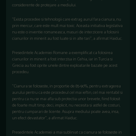
considerente de protejare a mediului.
"Exista procedee si tehnologii care extrag aurul fara cianura, nu
prin mercur, care este mult mai toxic. Aceasta initiativa legislativa
nu este o inventie romaneasca, masuri de interzicere a folosirii
cianurilor in minerit au fost luate si in alte tari", a afirmat Haiduc.
Presedintele Academiei Romane a exemplificat ca folosirea
cianurilor in minerit a fost interzisa in Cehia, iar in Turcia si
Grecia au fost oprite unele dintre exploatarile bazate pe acest
procedeu.
"Cianura se foloseste, in proportie de 85-90%, pentru extragerea
aurului pentru ca este procedeul cel mai ieftin, cel mai rentabil si
pentru ca nu se mai afla sub protectia unor brevete, fiind folosit
de foarte mult timp, deci, implicit, nu necesita si astfel de costuri,
pentru cumparari de licente. Asupra mediului poate avea, insa,
un efect devastator", a afirmat Haiduc.
Presedintele Academiei a mai subliniat ca cianura se foloseste in