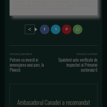
metode de procesare sau innobilare a reziduurilor.
Propunerea a fost respinsa de Senat, Camera Deputatilor
fiind forul decizional in privinta acestei legi.
Articolul precedent
Articolul următor
Petrom va investi in
Spalatorii auto verificate de
amenajarea unui parc, la
inspectori ai Primariei
Ploiesti
sectorului 6
Ambasadorul Canadei a recomandat