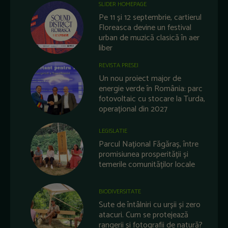
SLIDER HOMEPAGE
Pe 11 și 12 septembrie, cartierul
Floreasca devine un festival
urban de muzică clasică în aer
liber
REVISTA PRESEI
Un nou proiect major de
energie verde în România: parc
fotovoltaic cu stocare la Turda,
operațional din 2027
LEGISLATIE
Parcul Național Făgăraș, între
promisiunea prosperității și
temerile comunităților locale
BIODIVERSITATE
Sute de întâlniri cu urșii și zero
atacuri. Cum se protejează
rangerii și fotografii de natură?