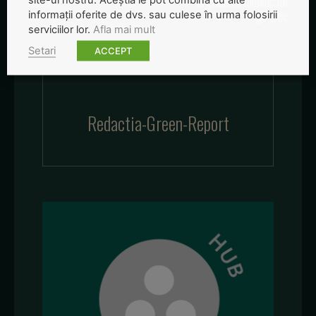
metri
organisme modificate
genetic
informații oferite de dvs. sau culese în urma folosirii
serviciilor lor.
Afla mai mult
Setari
ACCEPT
Redactia-Green-Report