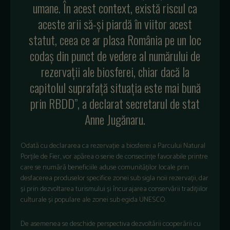
umane. În acest context, există riscul ca
aceste arii să-și piardă în viitor acest
statut, ceea ce ar plasa România pe un loc
codaș din punct de vedere al numărului de
rezervații ale biosferei, chiar dacă la
capitolul suprafață situația este mai bună
prin RBDD”, a declarat secretarul de stat
Anne Jugănaru.
Odată cu declararea ca rezervație a biosferei a Parcului Natural
Porțile de Fier, vor apărea o serie de consecințe favorabile printre
care se numără beneficiile aduse comunităților locale prin
desfacerea produselor specifice zonei sub sigla noii rezervații, dar
și prin dezvoltarea turismului și încurajarea conservării tradițiilor
culturale și populare ale zonei sub egida UNESCO.
De asemenea se deschide perspectiva dezvoltării cooperării cu