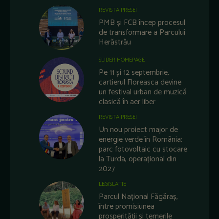
REVISTA PRESEI
PMB și FCB încep procesul
de transformare a Parcului
Herăstrău
SLIDER HOMEPAGE
Pe 11 și 12 septembrie,
cartierul Floreasca devine
un festival urban de muzică
clasică în aer liber
REVISTA PRESEI
Un nou proiect major de
energie verde în România:
parc fotovoltaic cu stocare
la Turda, operațional din
2027
LEGISLATIE
Parcul Național Făgăraș,
între promisiunea
prosperității și temerile