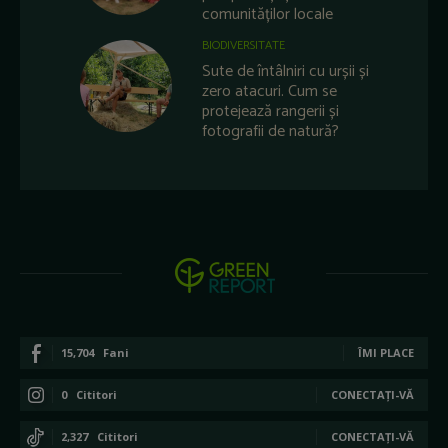
comunităților locale
BIODIVERSITATE
Sute de întâlniri cu urșii și
zero atacuri. Cum se
protejează rangerii și
fotografii de natură?
15,704
Fani
ÎMI PLACE
0
Cititori
CONECTAȚI-VĂ
2,327
Cititori
CONECTAȚI-VĂ