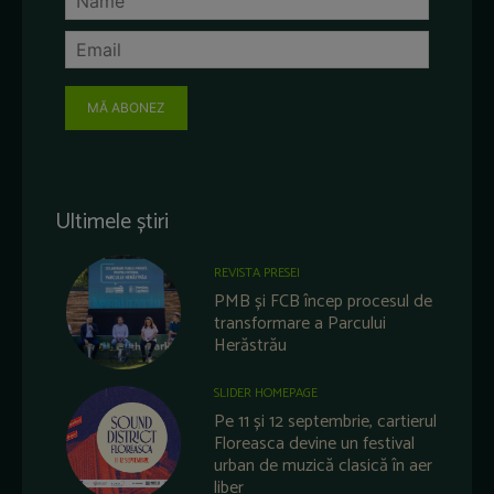
MĂ ABONEZ
Ultimele știri
REVISTA PRESEI
PMB și FCB încep procesul de
transformare a Parcului
Herăstrău
SLIDER HOMEPAGE
Pe 11 și 12 septembrie, cartierul
Floreasca devine un festival
urban de muzică clasică în aer
liber