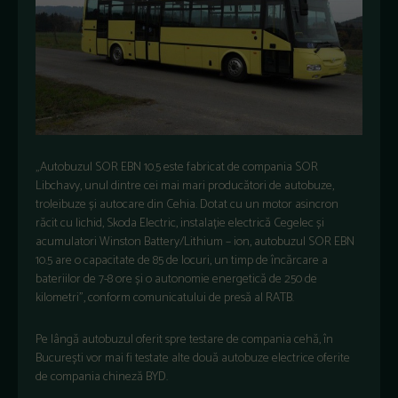
„Autobuzul SOR EBN 10.5 este fabricat de compania SOR
Libchavy, unul dintre cei mai mari producători de autobuze,
troleibuze și autocare din Cehia. Dotat cu un motor asincron
răcit cu lichid, Skoda Electric, instalație electrică Cegelec și
acumulatori Winston Battery/Lithium – ion, autobuzul SOR EBN
10.5 are o capacitate de 85 de locuri, un timp de încărcare a
bateriilor de 7-8 ore și o autonomie energetică de 250 de
kilometri”, conform comunicatului de presă al RATB.
Pe lângă autobuzul oferit spre testare de compania cehă, în
București vor mai fi testate alte două autobuze electrice oferite
de compania chineză BYD.