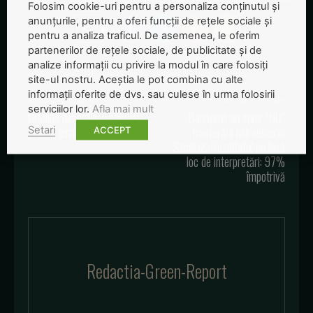
Folosim cookie-uri pentru a personaliza conținutul și
anunțurile, pentru a oferi funcții de rețele sociale și
pentru a analiza traficul. De asemenea, le oferim
partenerilor de rețele sociale, de publicitate și de
analize informații cu privire la modul în care folosiți
site-ul nostru. Aceștia le pot combina cu alte
informații oferite de dvs. sau culese în urma folosirii
Articolul precedent
Articolul următor
serviciilor lor.
Afla mai mult
Grădina din cutie, o soluție
Bănățenii au spus ”NU”
pentru fermierii urbani
fracturării hidraulice în
Setari
ACCEPT
Săcălaz. Rezultatul nu lasă
loc de interpretări: 97%
împotrivă
Redactia-Green-Report