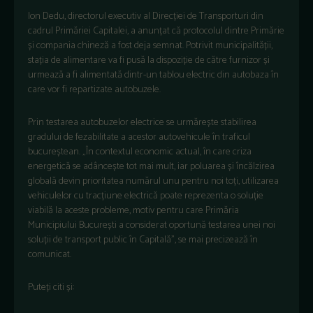
Ion Dedu, directorul executiv al Direcției de Transporturi din
cadrul Primăriei Capitalei, a anunțat că protocolul dintre Primărie
și compania chineză a fost deja semnat. Potrivit municipalității,
stația de alimentare va fi pusă la dispoziție de către furnizor și
urmează a fi alimentată dintr-un tablou electric din autobaza în
care vor fi repartizate autobuzele.
Prin testarea autobuzelor electrice se urmărește stabilirea
gradului de fezabilitate a acestor autovehicule în traficul
bucureștean. „În contextul economic actual, în care criza
energetică se adâncește tot mai mult, iar poluarea și încălzirea
globală devin prioritatea numărul unu pentru noi toți, utilizarea
vehiculelor cu tracțiune electrică poate reprezenta o soluție
viabilă la aceste probleme, motiv pentru care Primăria
Municipiului București a considerat oportună testarea unei noi
soluții de transport public în Capitală”, se mai precizează în
comunicat.
Puteți citi și: