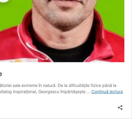
e
riei sale extreme în natură. De la dificultățile fizice până la
Podc
t dialog inspirațional, Georgescu împărtășește …
Continuă lectura
Gree
Repo
Cale
cătr
perf
în