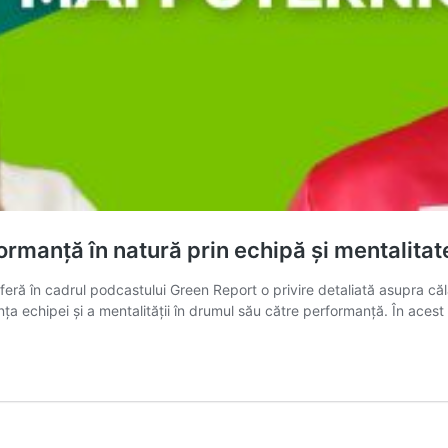
rmanță în natură prin echipă și mentalitat
ră în cadrul podcastului Green Report o privire detaliată asupra călăto
a echipei și a mentalității în drumul său către performanță. În aces