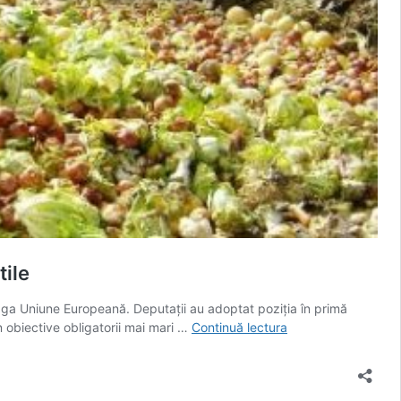
tile
eaga Uniune Europeană. Deputații au adoptat poziția în primă
Deputații
n obiective obligatorii mai mari …
Continuă lectura
europeni
cer
reguli