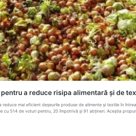
 pentru a reduce risipa alimentară și de tex
 reduce mai eficient deșeurile produse de alimente și textile în într
ile cu 514 de voturi pentru, 20 împotrivă și 91 abțineri. Aceștia propu