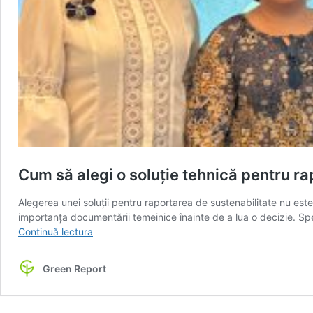
Cum să alegi o soluție tehnică pentru ra
Alegerea unei soluții pentru raportarea de sustenabilitate nu est
importanța documentării temeinice înainte de a lua o decizie. Spe
Cum
Continuă lectura
să
alegi
Green Report
o
soluție
tehnică